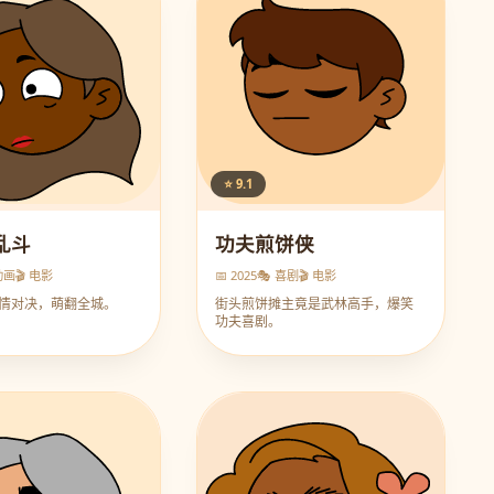
⭐ 9.1
乱斗
功夫煎饼侠
动画
🎬 电影
📅 2025
🎭 喜剧
🎬 电影
情对决，萌翻全城。
街头煎饼摊主竟是武林高手，爆笑
功夫喜剧。