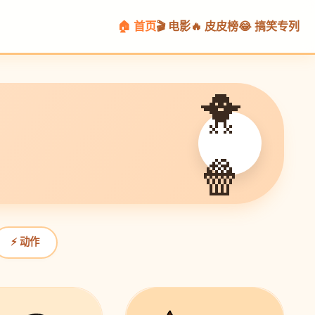
🏠 首页
🎬 电影
🔥 皮皮榜
😂 搞笑专列
🐥
🍿
⚡ 动作