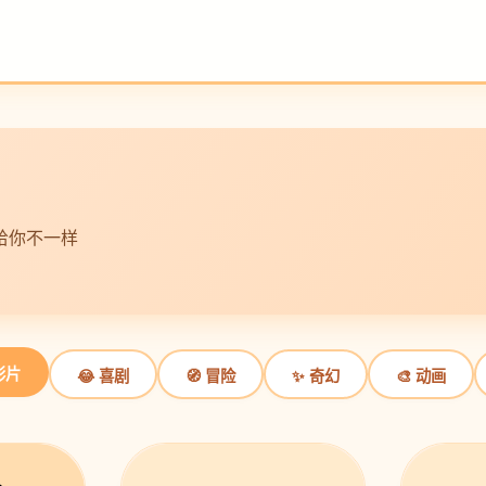
给你不一样
影片
😂 喜剧
🧭 冒险
✨ 奇幻
🎨 动画