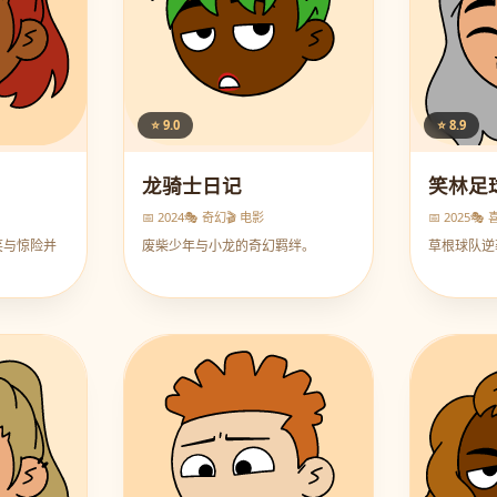
⭐ 9.0
⭐ 8.9
龙骑士日记
笑林足
📅 2024
🎭 奇幻
🎬 电影
📅 2025
🎭 
笑与惊险并
废柴少年与小龙的奇幻羁绊。
草根球队逆