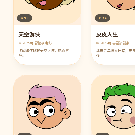
⭐ 9.1
⭐ 9.4
天空游侠
皮皮人生
📅 2025
🎭 冒险
🎬 电影
📅 2025
🎭 喜剧
🎬 剧集
飞翔游侠拯救天空之城，热血冒
都市青年爆笑日常，皮
险。
多。