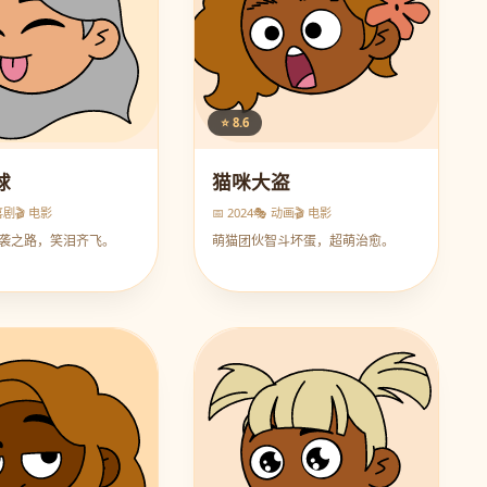
⭐ 8.6
球
猫咪大盗
喜剧
🎬 电影
📅 2024
🎭 动画
🎬 电影
袭之路，笑泪齐飞。
萌猫团伙智斗坏蛋，超萌治愈。