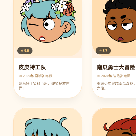
⭐ 9.0
⭐ 8.7
皮皮特工队
南瓜勇士大冒险
📅 2025
🎭 喜剧
🎬 电影
📅 2024
🎭 冒险
🎬 电影
菜鸟特工笑料百出，爆笑拯救世
勇敢少年穿越南瓜森林
界！
之旅。