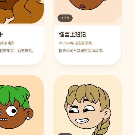
⭐ 8.9
牛
怪兽上班记
动画
🎬 电影
📅 2024
🎭 喜剧
🎬 剧集
有赛车梦，励志爆笑。
怪兽公司日常爆笑职场故事。