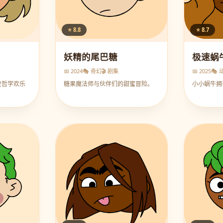
⭐ 8.8
⭐ 8.7
妖精的尾巴糖
极速蜗
📅 2024
🎭 奇幻
🎬 剧集
📅 2025
🎭 
皮哲学欢乐
糖果魔法师与伙伴们的甜蜜冒险。
小小蜗牛拥