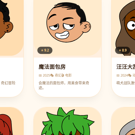
⭐ 9.2
⭐ 8.9
魔法面包房
汪汪大
📅 2025
🎭 奇幻
🎬 电影
📅 2024
🎭 
，奇幻冒险
会魔法的面包师，用美食带来奇
萌犬战队激
迹。