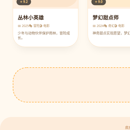
⭐ 9.2
⭐ 9.0
丛林小英雄
梦幻甜点师
📅 2025
🎭 冒险
🎬 电影
📅 2024
🎭 奇幻
🎬 电影
少年与动物伙伴保护雨林，冒险成
神奇甜点实现愿望，梦
长。
皮