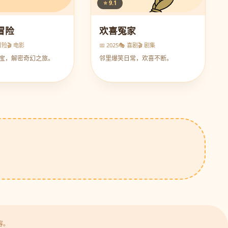
⭐ 9.1
冒险
欢喜冤家
冒险
🎬 电影
📅 2025
🎭 喜剧
🎬 剧集
宝，解密奇幻之旅。
邻里爆笑日常，欢喜不断。
容。