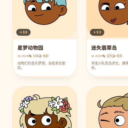
⭐ 8.8
⭐ 9.3
星梦动物园
迷失翡翠岛
📅 2024
🎭 动画
🎬 电影
📅 2025
🎭 冒险
🎬 电影
动物们的音乐梦想，治愈系合家
寻宝小队荒岛求生，爆
欢。
存。